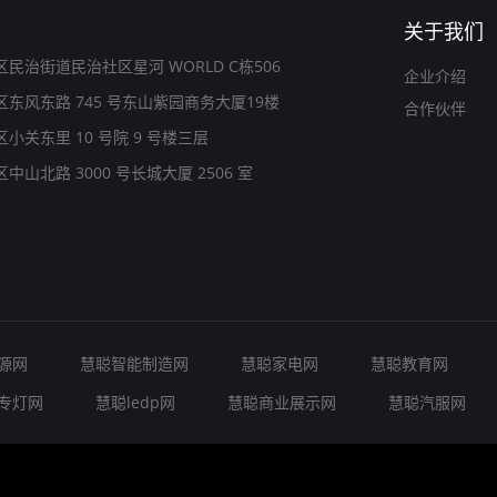
关于我们
民治街道民治社区星河 WORLD C栋506
企业介绍
东风东路 745 号东山紫园商务大厦19楼
合作伙伴
小关东里 10 号院 9 号楼三层
山北路 3000 号长城大厦 2506 室
源网
慧聪智能制造网
慧聪家电网
慧聪教育网
专灯网
慧聪ledp网
慧聪商业展示网
慧聪汽服网