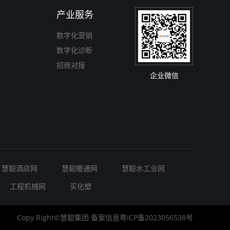
产业服务
数字化营销
数字化诊断
招商对接
企业微信
慧聪酒店网
慧聪暖通网
慧聪水工业网
工程机械网
买化塑
Copy Right©慧聪集团
备案信息
粤ICP备2023056538号