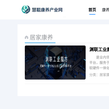
首页
康
居家康养
渊联工业
是业内
平台，服务
软硬件一体化
分类：
居家