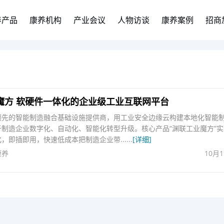
养产品
康养机构
产业会议
人物访谈
康养案例
招商
魔方 软硬件一体化的企业级工业互联网平台
领先的智能制造融合基础设施提供商，用工业安全边缘云构建本地化智能
于制造企业数字化、自动化、智能化转型升级。核心产品“渊联工业魔方”实
，即插即用，快速低成本把制造企业带......
[详细]
康养
10月