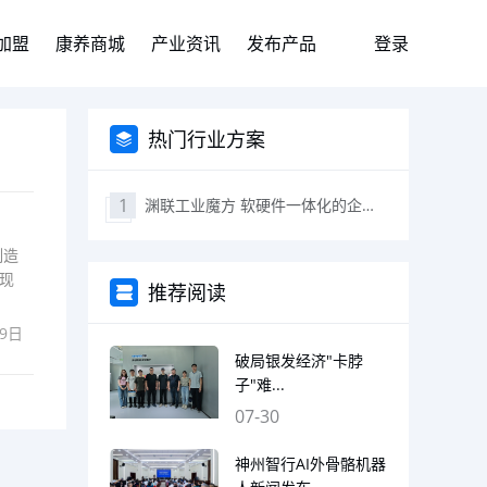
加盟
康养商城
产业资讯
发布产品
登录
热门行业方案
渊联工业魔方 软硬件一体化的企业级工业互联网平台
制造
现
推荐阅读
19日
破局银发经济"卡脖
子"难...
07-30
神州智行AI外骨骼机器