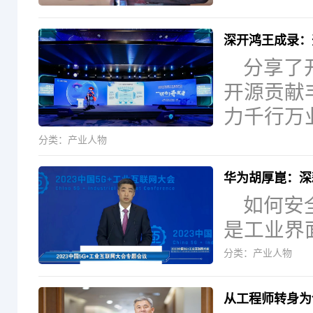
深开鸿王成录：开
分享了
开源贡献丰
力千行万
分类：
产业人物
华为胡厚崑：深
如何安
是工业界
分类：
产业人物
从工程师转身为