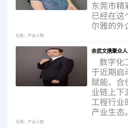
东莞市精
已经在这
尔雅的外
分类：
产业人物
余武文携聚众人
数字化
于近期启
赋能、合
业链上下
工程行业
产业生态
分类：
产业人物