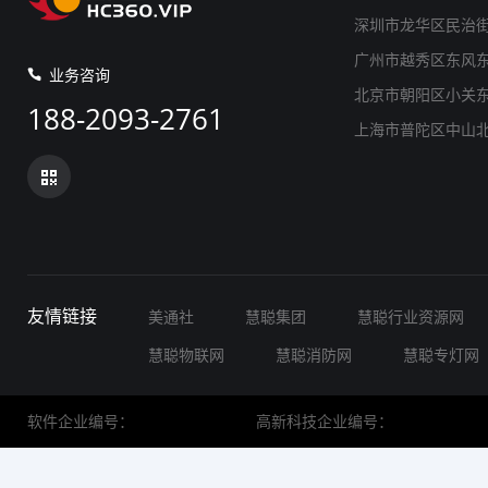
深圳市龙华区民治街道
广州市越秀区东风东路
业务咨询
北京市朝阳区小关东里
188-2093-2761
上海市普陀区中山北路 
友情链接
美通社
慧聪集团
慧聪行业资源网
慧聪物联网
慧聪消防网
慧聪专灯网
软件企业编号：
高新科技企业编号：