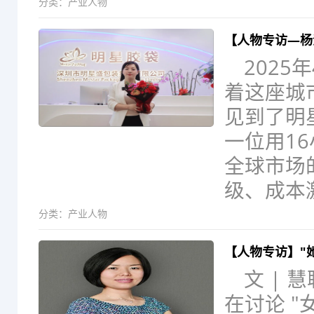
分类：
产业人物
【人物专访—杨
202
着这座城
见到了明
一位用1
全球市场
级、成本
分类：
产业人物
【人物专访】"
文 |
在讨论 "